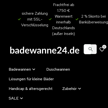
Frachtfrei ab
1.750 €
sichere Zahlung
Warenwert
2 % Skonto bei
mit SSL-
innerhalb
Banküberweisung
Verschlüsselung
Deutschlands
(außer Inseln)
0
Badewannen
Duschwannen
Lösungen für kleine Bäder
Handicap & altersgerecht
Zubehör
SALE