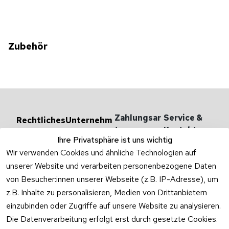
Zubehör
Zahlungsar
Service & 
Rechtliches
Unternehm
en
ten
Kontakt
AGB
Ihre Privatsphäre ist uns wichtig
Versandarten 
Haben Sie
Impressum
Wir verwenden Cookies und ähnliche Technologien auf
& -kosten
Zum Konta
unserer Website und verarbeiten personenbezogene Daten
Datenschutzer
Unternehmen
klärung
von Besucher:innen unserer Webseite (z.B. IP-Adresse), um
Rufen Sie
Ab- und 
z.B. Inhalte zu personalisieren, Medien von Drittanbietern
Widerrufsrecht
oder schr
Überlaufgarnit
einzubinden oder Zugriffe auf unsere Website zu analysieren.
Sie per
uren
Versandpar
WhatsApp
Die Datenverarbeitung erfolgt erst durch gesetzte Cookies.
Vertrag
tner