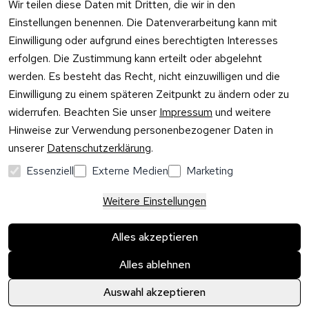
0175 / 4
Wir teilen diese Daten mit Dritten, die wir in den
widerrufen
·
WhatsA
Einstellungen benennen. Die Datenverarbeitung kann mit
Einwilligung oder aufgrund eines berechtigten Interesses
Mo –
erfolgen. Die Zustimmung kann erteilt oder abgelehnt
Do:
10:00
werden. Es besteht das Recht, nicht einzuwilligen und die
–
Einwilligung zu einem späteren Zeitpunkt zu ändern oder zu
16:00
widerrufen. Beachten Sie unser
Impressum
und weitere
Uhr
Hinweise zur Verwendung personenbezogener Daten in
Fr:
unserer
Datenschutzerklärung
.
10:00
–
Essenziell
Externe Medien
Marketing
13:00
Uhr
Weitere Einstellungen
Alles akzeptieren
Alles ablehnen
©
 Badewanne24.de 2026
Auswahl akzeptieren