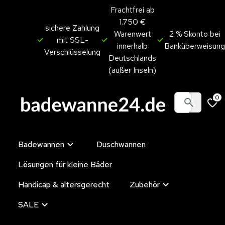
Frachtfrei ab
1.750 €
sichere Zahlung
Warenwert
2 % Skonto bei
mit SSL-
innerhalb
Banküberweisung
Verschlüsselung
Deutschlands
(außer Inseln)
0
Badewannen
Duschwannen
Lösungen für kleine Bäder
Handicap & altersgerecht
Zubehör
SALE