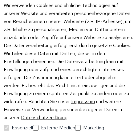
Versandarten 
Haben Sie
Impressum
Wir verwenden Cookies und ähnliche Technologien auf
& -kosten
Zum Konta
Datenschutzer
unserer Website und verarbeiten personenbezogene Daten
Unternehmen
klärung
von Besucher:innen unserer Webseite (z.B. IP-Adresse), um
Rufen Sie
Ab- und 
z.B. Inhalte zu personalisieren, Medien von Drittanbietern
Widerrufsrecht
oder schr
Überlaufgarnit
einzubinden oder Zugriffe auf unsere Website zu analysieren.
Sie per
uren
Versandpar
WhatsApp
Die Datenverarbeitung erfolgt erst durch gesetzte Cookies.
Vertrag
tner
0175 / 4
Wir teilen diese Daten mit Dritten, die wir in den
widerrufen
·
WhatsA
Einstellungen benennen. Die Datenverarbeitung kann mit
Einwilligung oder aufgrund eines berechtigten Interesses
Mo –
erfolgen. Die Zustimmung kann erteilt oder abgelehnt
Do:
10:00
werden. Es besteht das Recht, nicht einzuwilligen und die
–
Einwilligung zu einem späteren Zeitpunkt zu ändern oder zu
16:00
widerrufen. Beachten Sie unser
Impressum
und weitere
Uhr
Hinweise zur Verwendung personenbezogener Daten in
Fr:
unserer
Datenschutzerklärung
.
10:00
–
Essenziell
Externe Medien
Marketing
13:00