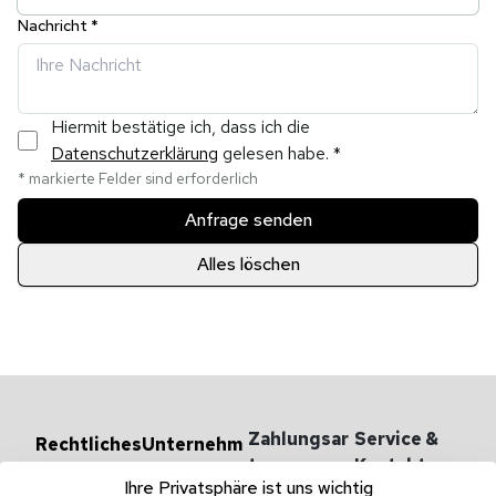
Nachricht *
Hiermit bestätige ich, dass ich die
Datenschutzerklärung
gelesen habe.
*
* markierte Felder sind erforderlich
Anfrage senden
Alles löschen
Zahlungsar
Service & 
Rechtliches
Unternehm
en
ten
Kontakt
AGB
Ihre Privatsphäre ist uns wichtig