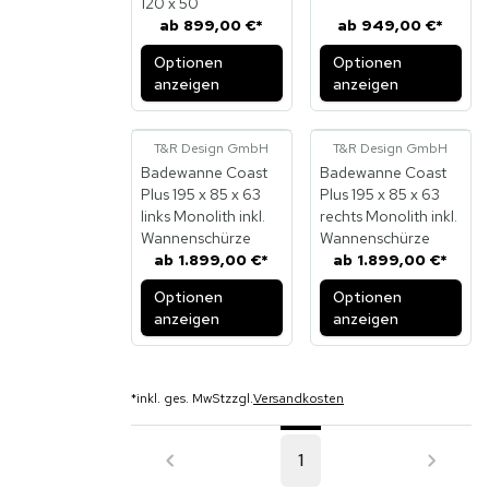
120 x 50
ab
899,00 €
*
ab
949,00 €
*
Optionen
Optionen
anzeigen
anzeigen
T&R Design GmbH
T&R Design GmbH
Badewanne Coast
Badewanne Coast
Plus 195 x 85 x 63
Plus 195 x 85 x 63
links Monolith inkl.
rechts Monolith inkl.
Wannenschürze
Wannenschürze
ab
1.899,00 €
*
ab
1.899,00 €
*
Optionen
Optionen
anzeigen
anzeigen
*
inkl. ges. MwSt
zzgl.
Versandkosten
1