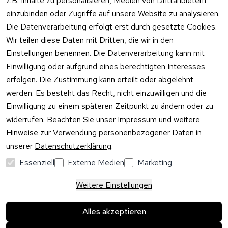
z.B. Inhalte zu personalisieren, Medien von Drittanbietern
Widerrufsrecht
oder schr
Überlaufgarnit
einzubinden oder Zugriffe auf unsere Website zu analysieren.
Sie per
uren
Versandpar
WhatsApp
Die Datenverarbeitung erfolgt erst durch gesetzte Cookies.
Vertrag
tner
0175 / 4
Wir teilen diese Daten mit Dritten, die wir in den
widerrufen
·
WhatsA
Einstellungen benennen. Die Datenverarbeitung kann mit
Einwilligung oder aufgrund eines berechtigten Interesses
Mo –
erfolgen. Die Zustimmung kann erteilt oder abgelehnt
Do:
10:00
werden. Es besteht das Recht, nicht einzuwilligen und die
–
Einwilligung zu einem späteren Zeitpunkt zu ändern oder zu
16:00
widerrufen. Beachten Sie unser
Impressum
und weitere
Uhr
Hinweise zur Verwendung personenbezogener Daten in
Fr:
unserer
Datenschutzerklärung
.
10:00
–
Essenziell
Externe Medien
Marketing
13:00
Uhr
Weitere Einstellungen
Alles akzeptieren