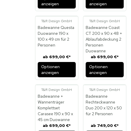
anzeigen
anzeigen
T&R Design GmbH
T&R Design GmbH
Badewanne Questa
Badewanne Coast
Duowanne 190 x
CT 200 x 90 x 48 +
100 x 49 cm für 2
Ablaufabdeckung 2
Personen
Personen
Duowanne
ab
699,00 €
*
ab
699,00 €
*
Optionen
Optionen
anzeigen
anzeigen
T&R Design GmbH
T&R Design GmbH
Badewanne +
Badewanne
Wannenträger
Rechteckwanne
Komplettset
Duo 200 x 120 x 50
Carasee 190 x 90 x
für 2 Personen
45 cm Duowanne
ab
699,00 €
*
ab
749,00 €
*