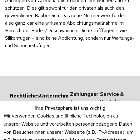
Anbringen von Wannenabdichtbändern am ­Wannenrand zu
schützen. Dies gilt sowohl für den privaten als auch den
gewerblichen Bau­bereich. Das neue Normenwerk fordert
also ganz klar eine wirksame Abdichtungs­maßnahme im
Bereich der Bade-/Duschwannen. Dichtstofffugen – wie
Silikonfugen – sind keine Abdichtung, sondern nur Wartungs-
und Schönheitsfugen.
Zahlungsar
Service & 
Rechtliches
Unternehm
en
ten
Kontakt
AGB
Ihre Privatsphäre ist uns wichtig
Versandarten 
Haben Sie
Impressum
Wir verwenden Cookies und ähnliche Technologien auf
& -kosten
Zum Konta
Datenschutzer
unserer Website und verarbeiten personenbezogene Daten
Unternehmen
klärung
von Besucher:innen unserer Webseite (z.B. IP-Adresse), um
Rufen Sie
Ab- und 