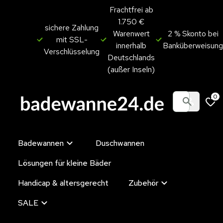
Frachtfrei ab
1.750 €
sichere Zahlung
Warenwert
2 % Skonto bei
mit SSL-
innerhalb
Banküberweisung
Verschlüsselung
Deutschlands
(außer Inseln)
0
Badewannen
Duschwannen
Lösungen für kleine Bäder
Handicap & altersgerecht
Zubehör
SALE