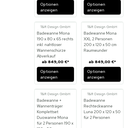
Optionen
Optionen
anzeigen
anzeigen
T&R Design GmbH
T&R Design GmbH
Badewanne Mona
Badewanne Mona
190 x 80 x 65 rechts
XXL 2 Personen
inkl. nahtloser
200 x 120 x 50 cm
Wannenschürze
Raumwunder
Abverkauf
ab
849,00 €
*
ab
849,00 €
*
Optionen
Optionen
anzeigen
anzeigen
T&R Design GmbH
T&R Design GmbH
Badewanne +
Badewanne
Wannenträger
Rechteckwanne
Komplettset
Luna 200 x 120 x 50
Duowanne Mona
für 2 Personen
für 2 Personen 190 x