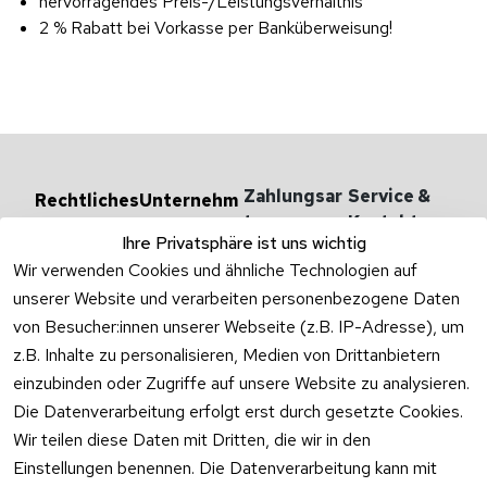
hervorragendes Preis-/Leistungsverhältnis
2 % Rabatt bei Vorkasse per Banküberweisung!
Zahlungsar
Service & 
Rechtliches
Unternehm
en
ten
Kontakt
AGB
Ihre Privatsphäre ist uns wichtig
Versandarten 
Haben Sie
Impressum
Wir verwenden Cookies und ähnliche Technologien auf
& -kosten
Zum Konta
unserer Website und verarbeiten personenbezogene Daten
Datenschutzer
Unternehmen
klärung
von Besucher:innen unserer Webseite (z.B. IP-Adresse), um
Rufen Sie
Ab- und 
z.B. Inhalte zu personalisieren, Medien von Drittanbietern
Widerrufsrecht
oder schr
Überlaufgarnit
einzubinden oder Zugriffe auf unsere Website zu analysieren.
Sie per
uren
Versandpar
WhatsApp
Die Datenverarbeitung erfolgt erst durch gesetzte Cookies.
Vertrag
tner
0175 / 4
Wir teilen diese Daten mit Dritten, die wir in den
widerrufen
·
WhatsA
Einstellungen benennen. Die Datenverarbeitung kann mit