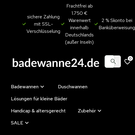
Frachtfrei ab
1.750 €
sichere Zahlung
Warenwert
2 % Skonto bei
mit SSL-
innerhalb
Banküberweisung
Verschlüsselung
Deutschlands
(außer Inseln)
0
Badewannen
Duschwannen
Lösungen für kleine Bäder
Handicap & altersgerecht
Zubehör
SALE