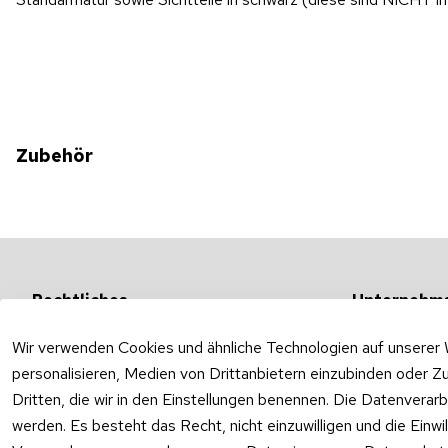
Zubehör
Rechtliches
Unternehm
AGB
Versandarten &
Wir verwenden Cookies und ähnliche Technologien auf unserer 
Impressum
Unternehmen
personalisieren, Medien von Drittanbietern einzubinden oder Zu
Datenschutzerklärung
Ab- und Überla
Dritten, die wir in den Einstellungen benennen. Die Datenverar
Widerrufsrecht
werden. Es besteht das Recht, nicht einzuwilligen und die Einw