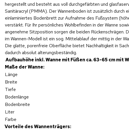
hergestellt und besteht aus voll durchgefärbten und glasfase
Sanitäracryl (PMMA). Der Wannenboden ist zusätzlich durch e
einlaminiertes Bodenbrett zur Aufnahme des Fußsystem (höhe
verstärkt. Für Ihr persönliches Wohlbefinden in der Wanne sowi
angenehme Sitzposition sorgen die beiden Rückenschrägen. D
im Wannen-Modell ist ein sog. Mittelablauf der mittig in der Wan
Die glatte, porenfreie Oberfläche bietet Nachhaltigkeit in Sac
dadurch absolut alterungsbeständig.
Aufbauhöhe inkl. Wanne mit Füßen ca. 63-65 cm mit W
Maße der Wanne:
Länge
Breite
Tiefe
Bodenlänge
Bodenbreite
Liter
Farbe
Vorteile des Wannenträgers: