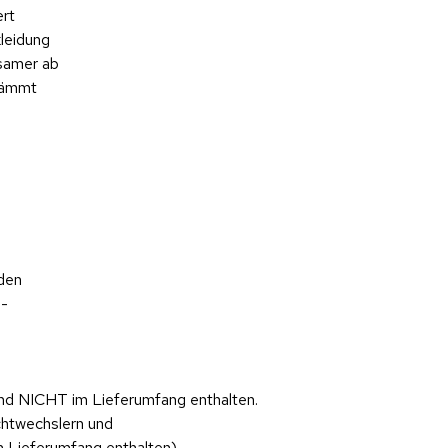
ert
leidung
gsamer ab
dämmt
den
 -
ind NICHT im Lieferumfang enthalten.
chtwechslern und
m Lieferumfang enthalten).