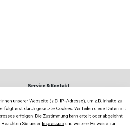
Service & Kontakt
Haben Sie Fragen?
nnen unserer Webseite (z.B. IP-Adresse), um z.B. Inhalte zu
Zum Kontaktformular
erfolgt erst durch gesetzte Cookies. Wir teilen diese Daten mit
teresses erfolgen. Die Zustimmung kann erteilt oder abgelehnt
Rufen Sie uns an oder schreiben Sie
per WhatsApp:
n. Beachten Sie unser
Impressum
und weitere Hinweise zur
0175 / 414 3048
·
WhatsApp