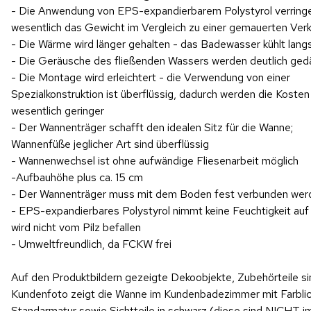
- Die Anwendung von EPS-expandierbarem Polystyrol verring
wesentlich das Gewicht im Vergleich zu einer gemauerten Verk
- Die Wärme wird länger gehalten - das Badewasser kühlt lan
- Die Geräusche des fließenden Wassers werden deutlich ge
- Die Montage wird erleichtert - die Verwendung von einer
Spezialkonstruktion ist überflüssig, dadurch werden die Kosten
wesentlich geringer
- Der Wannenträger schafft den idealen Sitz für die Wanne;
Wannenfüße jeglicher Art sind überflüssig
- Wannenwechsel ist ohne aufwändige Fliesenarbeit möglich
-Aufbauhöhe plus ca. 15 cm
- Der Wannenträger muss mit dem Boden fest verbunden wer
- EPS-expandierbares Polystyrol nimmt keine Feuchtigkeit auf
wird nicht vom Pilz befallen
- Umweltfreundlich, da FCKW frei
Auf den Produktbildern gezeigte Dekoobjekte, Zubehörteile s
Kundenfoto zeigt die Wanne im Kundenbadezimmer mit Farbli
Standarmatur sowie Sichtteile in schwarz (diese sind NICHT i