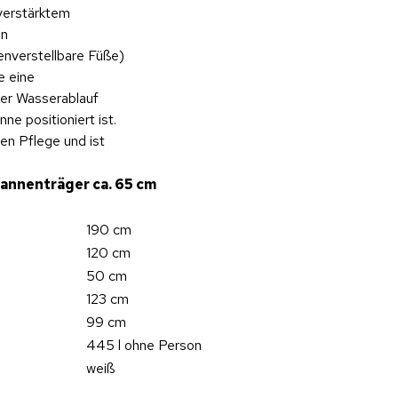
rverstärktem
in
nverstellbare Füße)
e eine
er Wasserablauf
ne positioniert ist.
hen Pflege und ist
annenträger ca. 65 cm
190 cm
120 cm
50 cm
123 cm
99 cm
445 l ohne Person
weiß