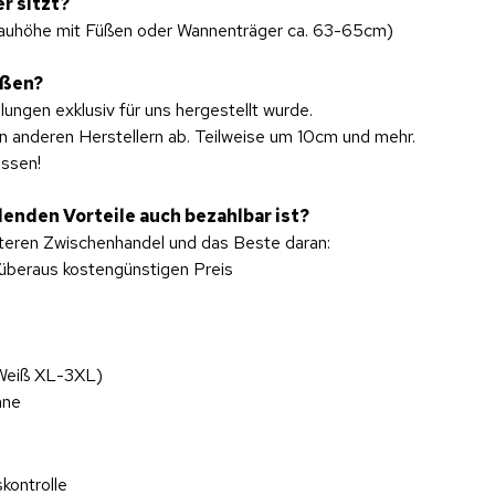
r sitzt?
bauhöhe mit Füßen oder Wannenträger ca. 63-65cm)
aßen?
ngen exklusiv für uns hergestellt wurde.
on anderen Herstellern ab. Teilweise um 10cm und mehr.
üssen!
enden Vorteile auch bezahlbar ist?
iteren Zwischenhandel und das Beste daran:
 überaus kostengünstigen Preis
 Weiß XL-3XL)
anne
kontrolle