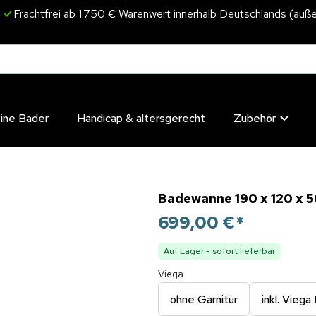
Frachtfrei ab 1.750 € Warenwert innerhalb Deutschlands (auße
eine Bäder
Handicap & altersgerecht
Zubehör
Badewanne 190 x 120 x 
699,00 €
*
Auf Lager - sofort lieferbar
Viega
ohne Garnitur
inkl. Viega