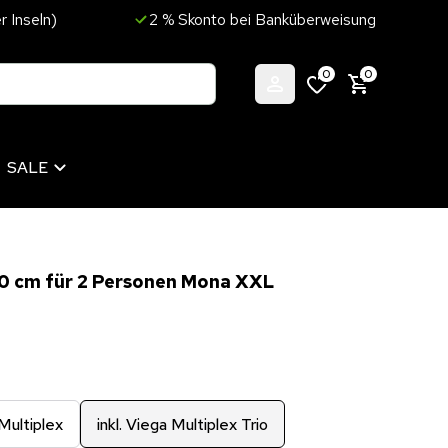
r Inseln)
2 % Skonto bei Banküberweisung
0
0
SALE
50 cm für 2 Personen Mona XXL
 Multiplex
inkl. Viega Multiplex Trio