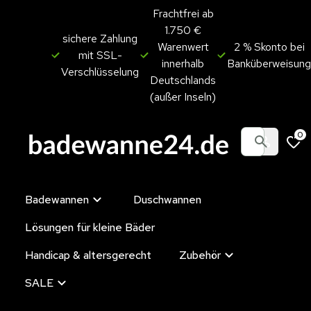
Frachtfrei ab
1.750 €
sichere Zahlung
Warenwert
2 % Skonto bei
mit SSL-
innerhalb
Banküberweisung
Verschlüsselung
Deutschlands
(außer Inseln)
0
Badewannen
Duschwannen
Lösungen für kleine Bäder
Handicap & altersgerecht
Zubehör
SALE