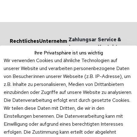
Zahlungsar
Service & 
Rechtliches
Unternehm
en
ten
Kontakt
AGB
Ihre Privatsphäre ist uns wichtig
Versandarten 
Haben Sie
Impressum
Wir verwenden Cookies und ähnliche Technologien auf
& -kosten
Zum Konta
unserer Website und verarbeiten personenbezogene Daten
Datenschutzer
Unternehmen
klärung
von Besucher:innen unserer Webseite (z.B. IP-Adresse), um
Rufen Sie
Ab- und 
z.B. Inhalte zu personalisieren, Medien von Drittanbietern
Widerrufsrecht
oder schr
Überlaufgarnit
einzubinden oder Zugriffe auf unsere Website zu analysieren.
Sie per
uren
Versandpar
WhatsApp
Die Datenverarbeitung erfolgt erst durch gesetzte Cookies.
Vertrag
tner
0175 / 4
Wir teilen diese Daten mit Dritten, die wir in den
widerrufen
·
WhatsA
Einstellungen benennen. Die Datenverarbeitung kann mit
Einwilligung oder aufgrund eines berechtigten Interesses
Mo –
erfolgen. Die Zustimmung kann erteilt oder abgelehnt
Do: