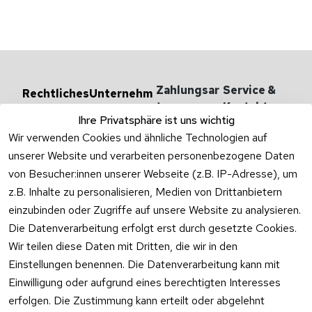
Zahlungsar
Service & 
Rechtliches
Unternehm
en
ten
Kontakt
AGB
Ihre Privatsphäre ist uns wichtig
Versandarten 
Haben Sie
Impressum
Wir verwenden Cookies und ähnliche Technologien auf
& -kosten
Zum Konta
unserer Website und verarbeiten personenbezogene Daten
Datenschutzer
Unternehmen
klärung
von Besucher:innen unserer Webseite (z.B. IP-Adresse), um
Rufen Sie
Ab- und 
z.B. Inhalte zu personalisieren, Medien von Drittanbietern
Widerrufsrecht
oder schr
Überlaufgarnit
einzubinden oder Zugriffe auf unsere Website zu analysieren.
Sie per
uren
Versandpar
WhatsApp
Die Datenverarbeitung erfolgt erst durch gesetzte Cookies.
Vertrag
tner
0175 / 4
Wir teilen diese Daten mit Dritten, die wir in den
widerrufen
·
WhatsA
Einstellungen benennen. Die Datenverarbeitung kann mit
Einwilligung oder aufgrund eines berechtigten Interesses
Mo –
erfolgen. Die Zustimmung kann erteilt oder abgelehnt
Do: