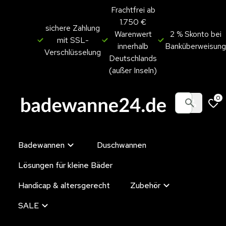
Frachtfrei ab
1.750 €
sichere Zahlung
Warenwert
2 % Skonto bei
mit SSL-
innerhalb
Banküberweisung
Verschlüsselung
Deutschlands
(außer Inseln)
0
Badewannen
Duschwannen
Lösungen für kleine Bäder
Handicap & altersgerecht
Zubehör
SALE