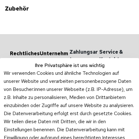
Zubehör
Zahlungsar
Service & 
Rechtliches
Unternehm
en
ten
Kontakt
AGB
Ihre Privatsphäre ist uns wichtig
Versandarten 
Haben Sie
Impressum
Wir verwenden Cookies und ähnliche Technologien auf
& -kosten
Zum Konta
unserer Website und verarbeiten personenbezogene Daten
Datenschutzer
Unternehmen
klärung
von Besucher:innen unserer Webseite (z.B. IP-Adresse), um
Rufen Sie
Ab- und 
z.B. Inhalte zu personalisieren, Medien von Drittanbietern
Widerrufsrecht
oder schr
Überlaufgarnit
einzubinden oder Zugriffe auf unsere Website zu analysieren.
Sie per
uren
Versandpar
WhatsApp
Die Datenverarbeitung erfolgt erst durch gesetzte Cookies.
Vertrag
tner
0175 / 4
Wir teilen diese Daten mit Dritten, die wir in den
widerrufen
·
WhatsA
Einstellungen benennen. Die Datenverarbeitung kann mit
Einwilligung oder aufgrund eines berechtigten Interesses