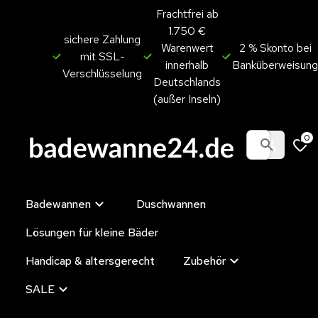
Frachtfrei ab
1.750 €
sichere Zahlung
Warenwert
2 % Skonto bei
mit SSL-
innerhalb
Banküberweisung
Verschlüsselung
Deutschlands
(außer Inseln)
0
Badewannen
Duschwannen
Lösungen für kleine Bäder
Handicap & altersgerecht
Zubehör
SALE