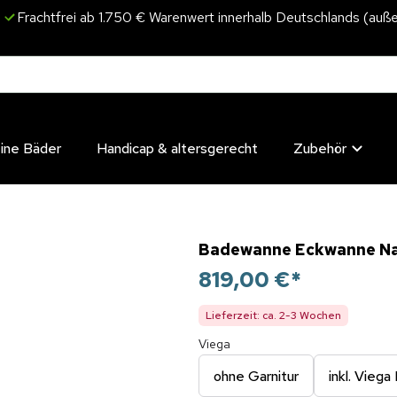
Frachtfrei ab 1.750 € Warenwert innerhalb Deutschlands (auße
eine Bäder
Handicap & altersgerecht
Zubehör
Badewanne Eckwanne Nala
819,00 €
*
Lieferzeit: ca. 2-3 Wochen
Viega
ohne Garnitur
inkl. Viega