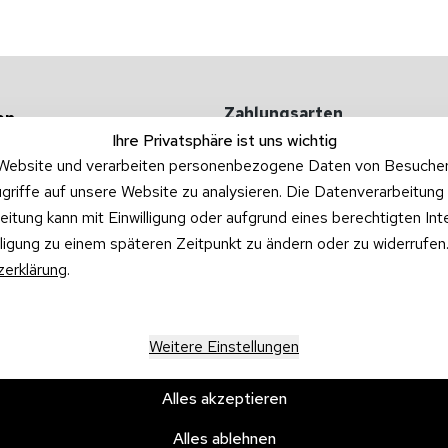
Zahlungsarten
en
Ihre Privatsphäre ist uns wichtig
 -kosten
Website und verarbeiten personenbezogene Daten von Besucher:i
griffe auf unsere Website zu analysieren. Die Datenverarbeitung 
ufgarnituren
beitung kann mit Einwilligung oder aufgrund eines berechtigten In
illigung zu einem späteren Zeitpunkt zu ändern oder zu widerrufe
erklärung
.
Versandpartner
Weitere Einstellungen
Alles akzeptieren
Alles ablehnen