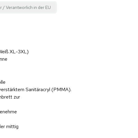
r / Verantworlich in der EU
 Weiß XL-3XL)
anne
lle
rverstärktem Sanitäracryl (PMMA).
nbrett zur
ngenehme
er mittig