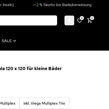
r Inseln)
2 % Skonto bei Banküberweisung
0
0
SALE
 120 x 120 für kleine Bäder
 Multiplex
inkl. Viega Multiplex Trio