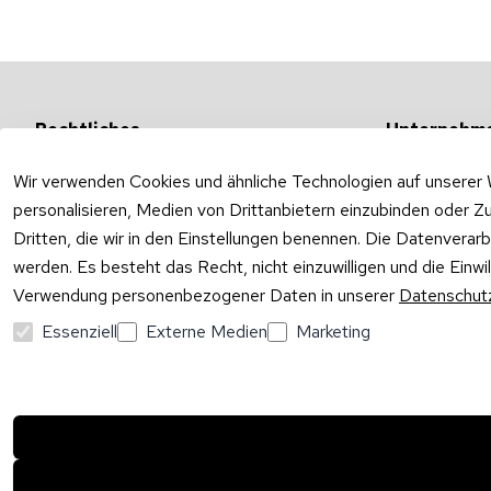
Rechtliches
Unternehm
AGB
Versandarten &
Wir verwenden Cookies und ähnliche Technologien auf unserer 
Impressum
Unternehmen
personalisieren, Medien von Drittanbietern einzubinden oder Zu
Datenschutzerklärung
Ab- und Überla
Dritten, die wir in den Einstellungen benennen. Die Datenverar
Widerrufsrecht
werden. Es besteht das Recht, nicht einzuwilligen und die Einw
Verwendung personenbezogener Daten in unserer
Datenschutz
Vertrag widerrufen
Essenziell
Externe Medien
Marketing