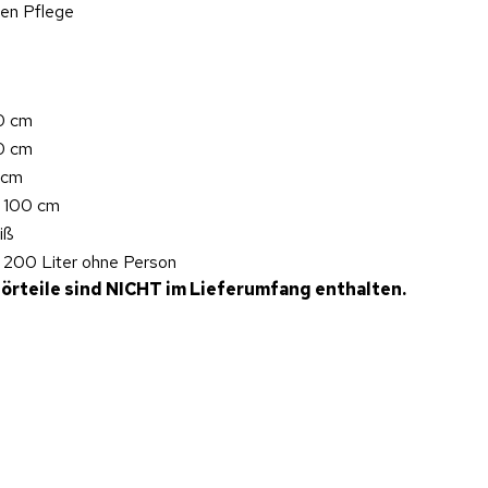
hen Pflege
0 cm
0 cm
 cm
. 100 cm
iß
. 200 Liter ohne Person
örteile sind NICHT im Lieferumfang enthalten.