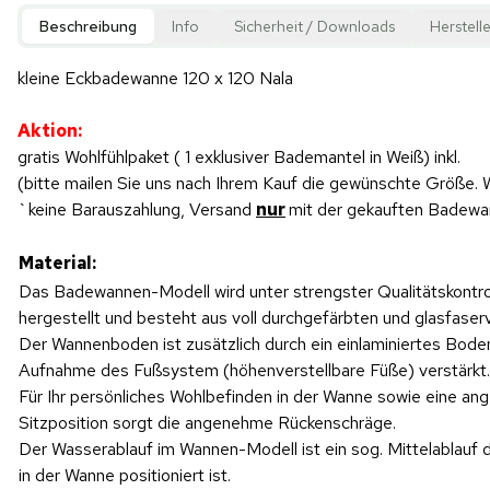
Beschreibung
Info
Sicherheit / Downloads
Herstelle
kleine Eckbadewanne 120 x 120 Nala
Aktion:
gratis Wohlfühlpaket ( 1 exklusiver Bademantel in Weiß) inkl.
(bitte mailen Sie uns nach Ihrem Kauf die gewünschte Größe.
`keine Barauszahlung, Versand
nur
mit der gekauften Badew
Material:
Das Badewannen-Modell wird unter strengster Qualitätskontro
hergestellt und besteht aus voll durchgefärbten und glasfase
Der Wannenboden ist zusätzlich durch ein einlaminiertes Bode
Aufnahme des Fußsystem (höhenverstellbare Füße) verstärkt.
Für Ihr persönliches Wohlbefinden in der Wanne sowie eine a
Sitzposition sorgt die angenehme Rückenschräge.
Der Wasserablauf im Wannen-Modell ist ein sog. Mittelablauf d
in der Wanne positioniert ist.