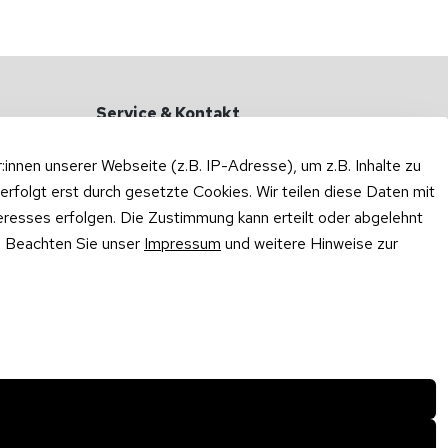
Service & Kontakt
Haben Sie Fragen?
nnen unserer Webseite (z.B. IP-Adresse), um z.B. Inhalte zu
Zum Kontaktformular
erfolgt erst durch gesetzte Cookies. Wir teilen diese Daten mit
teresses erfolgen. Die Zustimmung kann erteilt oder abgelehnt
Rufen Sie uns an oder schreiben Sie
per WhatsApp:
n. Beachten Sie unser
Impressum
und weitere Hinweise zur
0175 / 414 3048
·
WhatsApp
Mo – Do: 10:00 – 16:00 Uhr
Fr: 10:00 – 13:00 Uhr