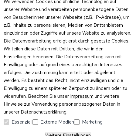
Wir verwenden Cookies und ähnliche Technologien auf
& -kosten
Zum Konta
unserer Website und verarbeiten personenbezogene Daten
Datenschutzer
Unternehmen
klärung
von Besucher:innen unserer Webseite (z.B. IP-Adresse), um
Rufen Sie
Ab- und 
z.B. Inhalte zu personalisieren, Medien von Drittanbietern
Widerrufsrecht
oder schr
Überlaufgarnit
einzubinden oder Zugriffe auf unsere Website zu analysieren.
Sie per
uren
Versandpar
WhatsApp
Die Datenverarbeitung erfolgt erst durch gesetzte Cookies.
Vertrag
tner
0175 / 4
Wir teilen diese Daten mit Dritten, die wir in den
widerrufen
·
WhatsA
Einstellungen benennen. Die Datenverarbeitung kann mit
Einwilligung oder aufgrund eines berechtigten Interesses
Mo –
erfolgen. Die Zustimmung kann erteilt oder abgelehnt
Do:
10:00
werden. Es besteht das Recht, nicht einzuwilligen und die
–
Einwilligung zu einem späteren Zeitpunkt zu ändern oder zu
16:00
widerrufen. Beachten Sie unser
Impressum
und weitere
Uhr
Hinweise zur Verwendung personenbezogener Daten in
Fr:
unserer
Datenschutzerklärung
.
10:00
–
Essenziell
Externe Medien
Marketing
13:00
Uhr
Weitere Einstellungen