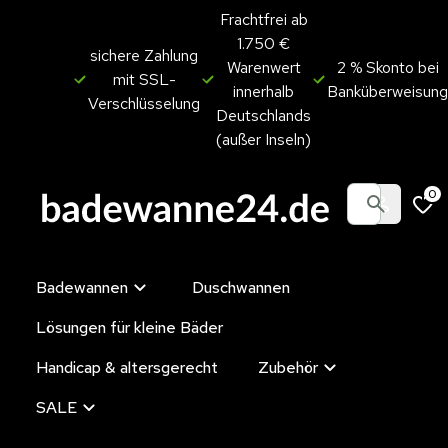
Frachtfrei ab
1.750 €
sichere Zahlung
Warenwert
2 % Skonto bei
mit SSL-
innerhalb
Banküberweisung
Verschlüsselung
Deutschlands
(außer Inseln)
0
Badewannen
Duschwannen
Lösungen für kleine Bäder
Handicap & altersgerecht
Zubehör
SALE