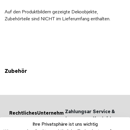
Auf den Produktbildern gezeigte Dekoobjekte,
Zubehörteile sind NICHT im Lieferumfang enthalten.
Zubehör
Zahlungsar
Service & 
Rechtliches
Unternehm
en
ten
Kontakt
AGB
Ihre Privatsphäre ist uns wichtig
Versandarten 
Haben Sie
Impressum