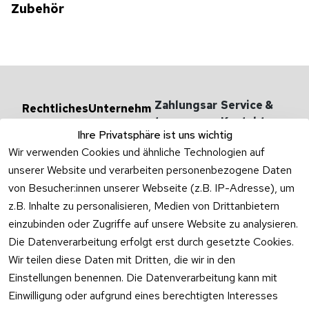
Zubehör
Zahlungsar
Service & 
Rechtliches
Unternehm
en
ten
Kontakt
AGB
Ihre Privatsphäre ist uns wichtig
Versandarten 
Haben Sie
Impressum
Wir verwenden Cookies und ähnliche Technologien auf
& -kosten
Zum Konta
unserer Website und verarbeiten personenbezogene Daten
Datenschutzer
Unternehmen
klärung
von Besucher:innen unserer Webseite (z.B. IP-Adresse), um
Rufen Sie
Ab- und 
z.B. Inhalte zu personalisieren, Medien von Drittanbietern
Widerrufsrecht
oder schr
Überlaufgarnit
einzubinden oder Zugriffe auf unsere Website zu analysieren.
Sie per
uren
Versandpar
WhatsApp
Die Datenverarbeitung erfolgt erst durch gesetzte Cookies.
Vertrag
tner
0175 / 4
Wir teilen diese Daten mit Dritten, die wir in den
widerrufen
·
WhatsA
Einstellungen benennen. Die Datenverarbeitung kann mit
Einwilligung oder aufgrund eines berechtigten Interesses
Mo –