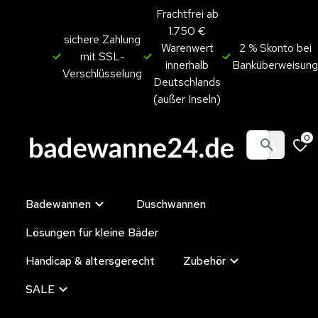
Frachtfrei ab
1.750 €
sichere Zahlung
Warenwert
2 % Skonto bei
mit SSL-
innerhalb
Banküberweisung
Verschlüsselung
Deutschlands
(außer Inseln)
0
Badewannen
Duschwannen
Lösungen für kleine Bäder
Handicap & altersgerecht
Zubehör
SALE