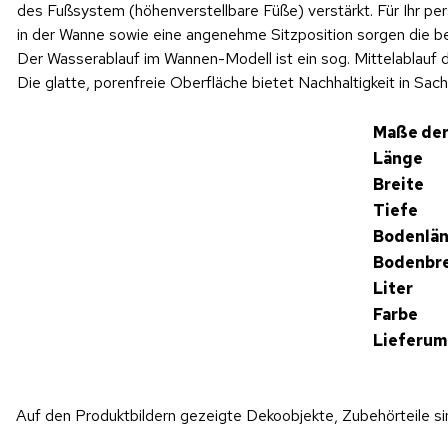
des Fußsystem (höhenverstellbare Füße) verstärkt. Für Ihr pe
in der Wanne sowie eine angenehme Sitzposition sorgen die b
Der Wasserablauf im Wannen-Modell ist ein sog. Mittelablauf der
Die glatte, porenfreie Oberfläche bietet Nachhaltigkeit in Sac
Maße der
Länge
Breite
Tiefe
Bodenlä
Bodenbre
Liter
Farbe
Lieferum
Auf den Produktbildern gezeigte Dekoobjekte, Zubehörteile s