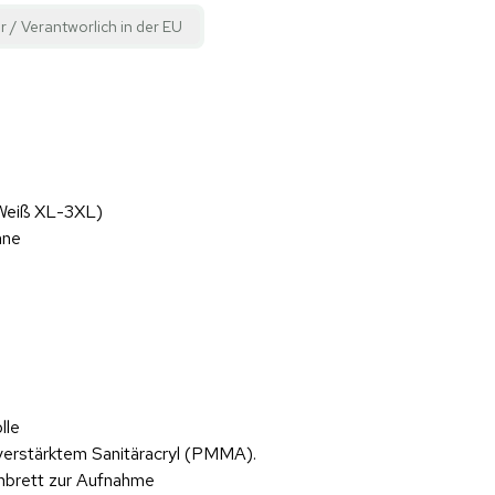
r / Verantworlich in der EU
 Weiß XL-3XL)
anne
lle
rverstärktem Sanitäracryl (PMMA).
enbrett zur Aufnahme