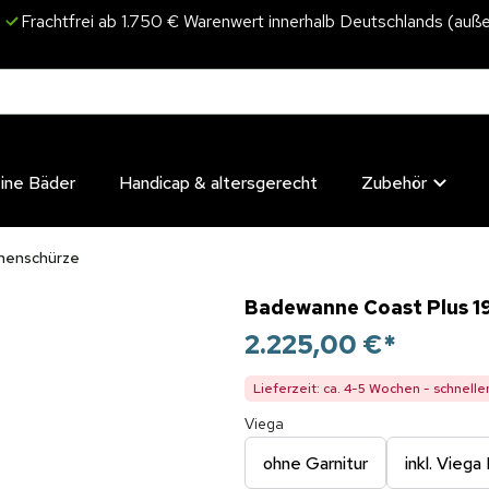
Frachtfrei ab 1.750 € Warenwert innerhalb Deutschlands (auße
eine Bäder
Handicap & altersgerecht
Zubehör
nnenschürze
Badewanne Coast Plus 195
2.225,00 €
*
Lieferzeit: ca. 4-5 Wochen - schnelle
Viega
ohne Garnitur
inkl. Viega