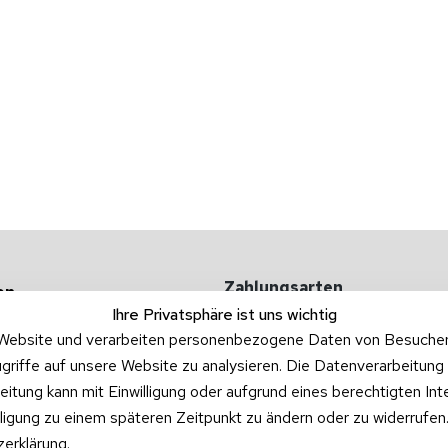
Zahlungsarten
en
Ihre Privatsphäre ist uns wichtig
 -kosten
Website und verarbeiten personenbezogene Daten von Besucher:i
griffe auf unsere Website zu analysieren. Die Datenverarbeitung 
ufgarnituren
beitung kann mit Einwilligung oder aufgrund eines berechtigten In
illigung zu einem späteren Zeitpunkt zu ändern oder zu widerrufe
erklärung
.