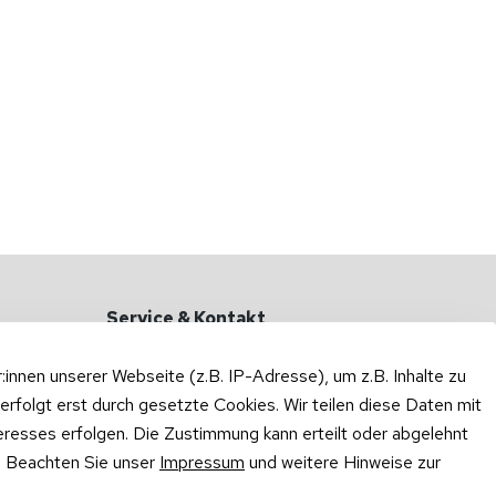
Service & Kontakt
Haben Sie Fragen?
nnen unserer Webseite (z.B. IP-Adresse), um z.B. Inhalte zu
Zum Kontaktformular
erfolgt erst durch gesetzte Cookies. Wir teilen diese Daten mit
teresses erfolgen. Die Zustimmung kann erteilt oder abgelehnt
Rufen Sie uns an oder schreiben Sie
per WhatsApp:
n. Beachten Sie unser
Impressum
und weitere Hinweise zur
0175 / 414 3048
·
WhatsApp