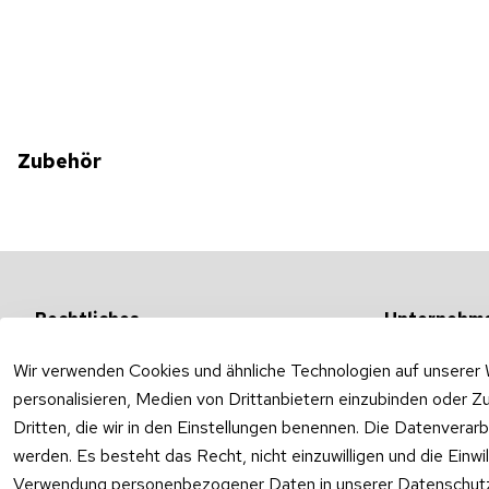
Zubehör
Rechtliches
Unternehm
AGB
Versandarten &
Wir verwenden Cookies und ähnliche Technologien auf unserer 
Impressum
Unternehmen
personalisieren, Medien von Drittanbietern einzubinden oder Zu
Datenschutzerklärung
Ab- und Überla
Dritten, die wir in den Einstellungen benennen. Die Datenverar
Widerrufsrecht
werden. Es besteht das Recht, nicht einzuwilligen und die Einw
Verwendung personenbezogener Daten in unserer
Datenschutz