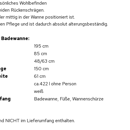
rsönliches Wohlbefinden
eiden Rückenschrägen.
 mittig in der Wanne positioniert ist.
hen Pflege und ist dadurch absolut alterungsbeständig.
 Badewanne:
195 cm
85 cm
48/63 cm
nge
150 cm
ite
61 cm
ca.422 l ohne Person
weiß
fang
Badewanne, Füße, Wannenschürze
ind NICHT im Lieferumfang enthalten.