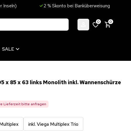
r Inseln)
2 % Skonto bei Banküberweisung
0
0
SALE
 x 85 x 63 links Monolith inkl. Wannenschürze
re Lieferzeit bitte anfragen
 Multiplex
inkl. Viega Multiplex Trio