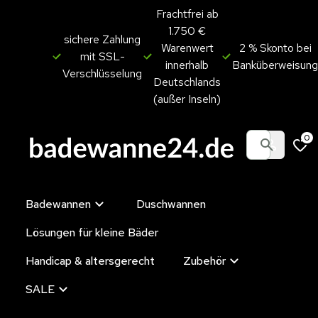
Frachtfrei ab
1.750 €
sichere Zahlung
Warenwert
2 % Skonto bei
mit SSL-
innerhalb
Banküberweisung
Verschlüsselung
Deutschlands
(außer Inseln)
0
Badewannen
Duschwannen
Lösungen für kleine Bäder
Handicap & altersgerecht
Zubehör
SALE