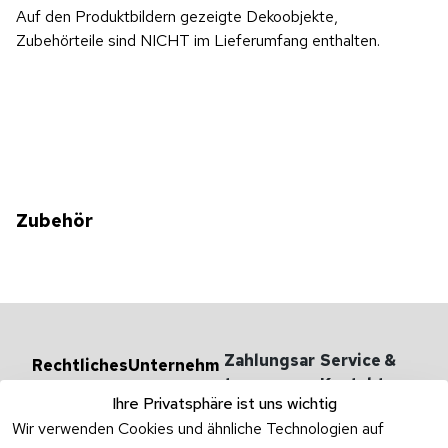
Auf den Produktbildern gezeigte Dekoobjekte,
Zubehörteile sind NICHT im Lieferumfang enthalten.
Zubehör
Zahlungsar
Service & 
Rechtliches
Unternehm
en
ten
Kontakt
AGB
Ihre Privatsphäre ist uns wichtig
Versandarten 
Haben Sie
Impressum
Wir verwenden Cookies und ähnliche Technologien auf
& -kosten
Zum Konta