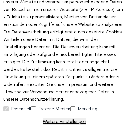
unserer Website und verarbeiten personenbezogene Daten
Datenschutzer
Unternehmen
klärung
von Besucher:innen unserer Webseite (z.B. IP-Adresse), um
Rufen Sie
Ab- und 
z.B. Inhalte zu personalisieren, Medien von Drittanbietern
Widerrufsrecht
oder schr
Überlaufgarnit
einzubinden oder Zugriffe auf unsere Website zu analysieren.
Sie per
uren
Versandpar
WhatsApp
Die Datenverarbeitung erfolgt erst durch gesetzte Cookies.
Vertrag
tner
0175 / 4
Wir teilen diese Daten mit Dritten, die wir in den
widerrufen
·
WhatsA
Einstellungen benennen. Die Datenverarbeitung kann mit
Einwilligung oder aufgrund eines berechtigten Interesses
Mo –
erfolgen. Die Zustimmung kann erteilt oder abgelehnt
Do:
10:00
werden. Es besteht das Recht, nicht einzuwilligen und die
–
Einwilligung zu einem späteren Zeitpunkt zu ändern oder zu
16:00
widerrufen. Beachten Sie unser
Impressum
und weitere
Uhr
Hinweise zur Verwendung personenbezogener Daten in
Fr:
unserer
Datenschutzerklärung
.
10:00
–
Essenziell
Externe Medien
Marketing
13:00
Uhr
Weitere Einstellungen