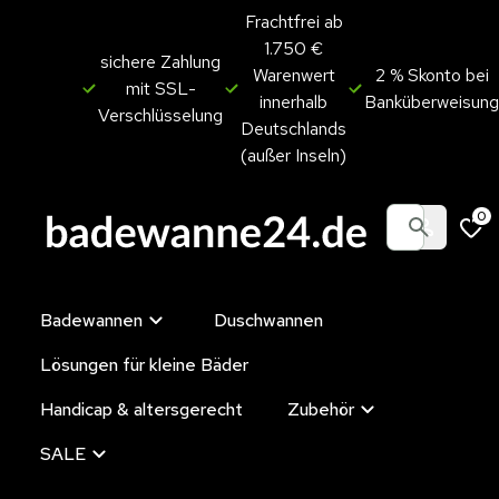
Frachtfrei ab
1.750 €
sichere Zahlung
Warenwert
2 % Skonto bei
mit SSL-
innerhalb
Banküberweisung
Verschlüsselung
Deutschlands
(außer Inseln)
0
Badewannen
Duschwannen
Lösungen für kleine Bäder
Handicap & altersgerecht
Zubehör
SALE