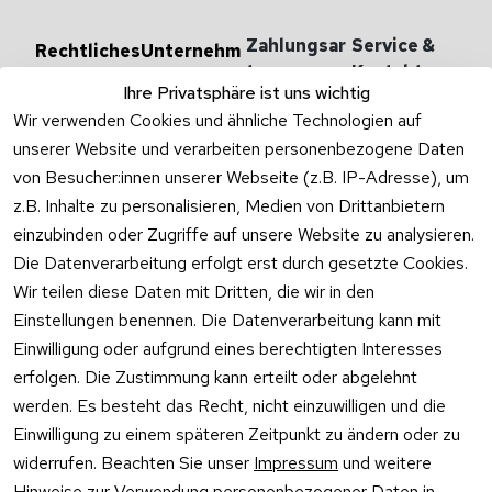
Zahlungsar
Service & 
Rechtliches
Unternehm
en
ten
Kontakt
AGB
Ihre Privatsphäre ist uns wichtig
Versandarten 
Haben Sie
Impressum
Wir verwenden Cookies und ähnliche Technologien auf
& -kosten
Zum Konta
unserer Website und verarbeiten personenbezogene Daten
Datenschutzer
Unternehmen
klärung
von Besucher:innen unserer Webseite (z.B. IP-Adresse), um
Rufen Sie
Ab- und 
z.B. Inhalte zu personalisieren, Medien von Drittanbietern
Widerrufsrecht
oder schr
Überlaufgarnit
einzubinden oder Zugriffe auf unsere Website zu analysieren.
Sie per
uren
Versandpar
WhatsApp
Die Datenverarbeitung erfolgt erst durch gesetzte Cookies.
Vertrag
tner
0175 / 4
Wir teilen diese Daten mit Dritten, die wir in den
widerrufen
·
WhatsA
Einstellungen benennen. Die Datenverarbeitung kann mit
Einwilligung oder aufgrund eines berechtigten Interesses
Mo –
erfolgen. Die Zustimmung kann erteilt oder abgelehnt
Do:
10:00
werden. Es besteht das Recht, nicht einzuwilligen und die
–
Einwilligung zu einem späteren Zeitpunkt zu ändern oder zu
16:00
widerrufen. Beachten Sie unser
Impressum
und weitere
Uhr
Hinweise zur Verwendung personenbezogener Daten in