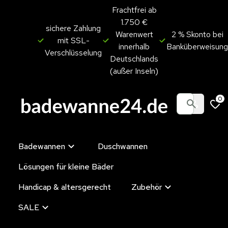
Frachtfrei ab
1.750 €
sichere Zahlung
Warenwert
2 % Skonto bei
mit SSL-
innerhalb
Banküberweisung
Verschlüsselung
Deutschlands
(außer Inseln)
0
Badewannen
Duschwannen
Lösungen für kleine Bäder
Handicap & altersgerecht
Zubehör
SALE