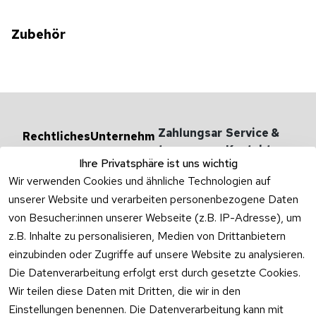
Zubehör
Zahlungsar
Service & 
Rechtliches
Unternehm
en
ten
Kontakt
AGB
Ihre Privatsphäre ist uns wichtig
Versandarten 
Haben Sie
Impressum
Wir verwenden Cookies und ähnliche Technologien auf
& -kosten
Zum Konta
unserer Website und verarbeiten personenbezogene Daten
Datenschutzer
Unternehmen
klärung
von Besucher:innen unserer Webseite (z.B. IP-Adresse), um
Rufen Sie
Ab- und 
z.B. Inhalte zu personalisieren, Medien von Drittanbietern
Widerrufsrecht
oder schr
Überlaufgarnit
einzubinden oder Zugriffe auf unsere Website zu analysieren.
Sie per
uren
Versandpar
WhatsApp
Die Datenverarbeitung erfolgt erst durch gesetzte Cookies.
Vertrag
tner
0175 / 4
Wir teilen diese Daten mit Dritten, die wir in den
widerrufen
·
WhatsA
Einstellungen benennen. Die Datenverarbeitung kann mit