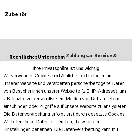
Zubehör
Zahlungsar
Service & 
Rechtliches
Unternehm
en
ten
Kontakt
AGB
Ihre Privatsphäre ist uns wichtig
Versandarten 
Haben Sie
Impressum
Wir verwenden Cookies und ähnliche Technologien auf
& -kosten
Zum Konta
unserer Website und verarbeiten personenbezogene Daten
Datenschutzer
Unternehmen
klärung
von Besucher:innen unserer Webseite (z.B. IP-Adresse), um
Rufen Sie
Ab- und 
z.B. Inhalte zu personalisieren, Medien von Drittanbietern
Widerrufsrecht
oder schr
Überlaufgarnit
einzubinden oder Zugriffe auf unsere Website zu analysieren.
Sie per
uren
Versandpar
WhatsApp
Die Datenverarbeitung erfolgt erst durch gesetzte Cookies.
Vertrag
tner
0175 / 4
Wir teilen diese Daten mit Dritten, die wir in den
widerrufen
·
WhatsA
Einstellungen benennen. Die Datenverarbeitung kann mit