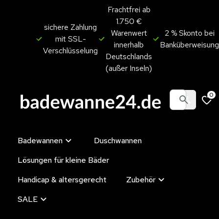
Frachtfrei ab
1.750 €
sichere Zahlung
Warenwert
2 % Skonto bei
mit SSL-
innerhalb
Banküberweisung
Verschlüsselung
Deutschlands
(außer Inseln)
0
Badewannen
Duschwannen
Lösungen für kleine Bäder
Handicap & altersgerecht
Zubehör
SALE