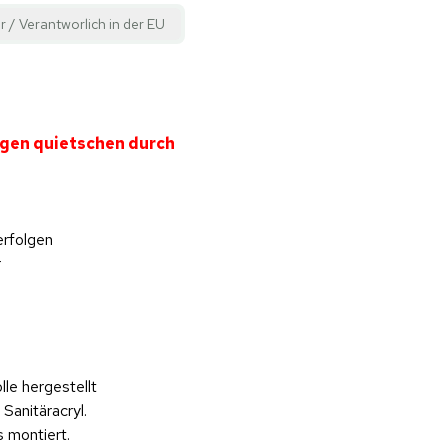
r / Verantworlich in der EU
igen quietschen durch
erfolgen
r
le hergestellt
Sanitäracryl.
 montiert.