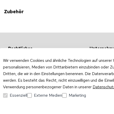
Zubehör
Rechtliches
Unternehm
AGB
Versandarten &
Wir verwenden Cookies und ähnliche Technologien auf unserer 
Impressum
Unternehmen
personalisieren, Medien von Drittanbietern einzubinden oder Zu
Datenschutzerklärung
Ab- und Überla
Dritten, die wir in den Einstellungen benennen. Die Datenverar
Widerrufsrecht
werden. Es besteht das Recht, nicht einzuwilligen und die Einw
Verwendung personenbezogener Daten in unserer
Datenschutz
Vertrag widerrufen
Essenziell
Externe Medien
Marketing