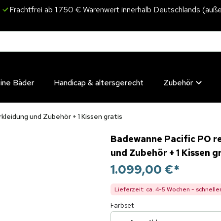
Frachtfrei ab 1.750 € Warenwert innerhalb Deutschlands (auße
eine Bäder
Handicap & altersgerecht
Zubehör
kleidung und Zubehör + 1 Kissen gratis
Badewanne Pacific PO re
und Zubehör + 1 Kissen g
1.099,00 €
*
Lieferzeit: ca. 4-5 Wochen - schnelle
Farbset