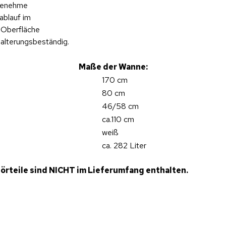
ngenehme
ablauf im
e Oberfläche
 alterungsbeständig.
Maße der Wanne:
170 cm
80 cm
46/58 cm
ca.110 cm
weiß
ca. 282 Liter
örteile sind NICHT im Lieferumfang enthalten.