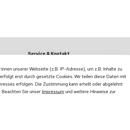
Service & Kontakt
Haben Sie Fragen?
nnen unserer Webseite (z.B. IP-Adresse), um z.B. Inhalte zu
Zum Kontaktformular
erfolgt erst durch gesetzte Cookies. Wir teilen diese Daten mit
teresses erfolgen. Die Zustimmung kann erteilt oder abgelehnt
Rufen Sie uns an oder schreiben Sie
per WhatsApp:
n. Beachten Sie unser
Impressum
und weitere Hinweise zur
0175 / 414 3048
·
WhatsApp
Mo – Do: 10:00 – 16:00 Uhr
Fr: 10:00 – 13:00 Uhr