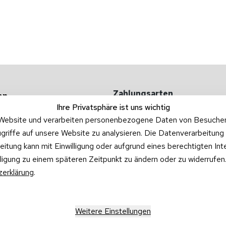
Zahlungsarten
en
Ihre Privatsphäre ist uns wichtig
 -kosten
Website und verarbeiten personenbezogene Daten von Besucher:i
griffe auf unsere Website zu analysieren. Die Datenverarbeitung 
ufgarnituren
beitung kann mit Einwilligung oder aufgrund eines berechtigten In
illigung zu einem späteren Zeitpunkt zu ändern oder zu widerrufe
erklärung
.
Versandpartner
Weitere Einstellungen