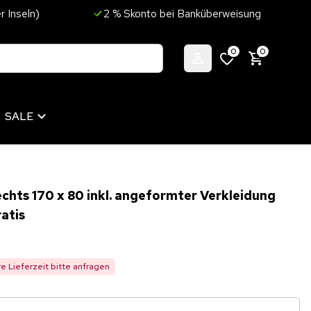
r Inseln)
2 % Skonto bei Banküberweisung
0
0
SALE
chts 170 x 80 inkl. angeformter Verkleidung
ratis
re Lieferzeit bitte anfragen