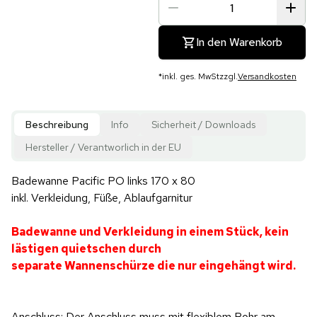
In den Warenkorb
*
inkl. ges. MwSt
zzgl.
Versandkosten
Beschreibung
Info
Sicherheit / Downloads
Hersteller / Verantworlich in der EU
Badewanne Pacific PO links 170 x 80
inkl. Verkleidung, Füße, Ablaufgarnitur
Badewanne und Verkleidung in einem Stück, kein
lästigen quietschen durch
separate Wannenschürze die nur eingehängt wird.
Anschluss: Der Anschluss muss mit flexiblem Rohr am