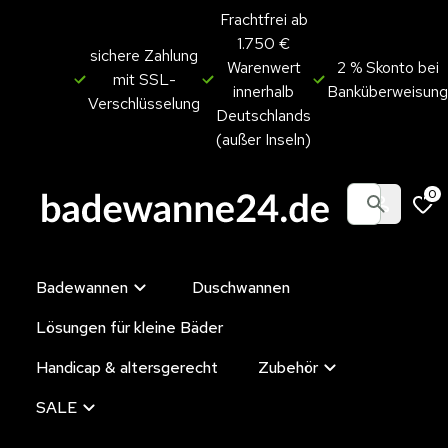
Frachtfrei ab
1.750 €
sichere Zahlung
Warenwert
2 % Skonto bei
mit SSL-
innerhalb
Banküberweisung
Verschlüsselung
Deutschlands
(außer Inseln)
0
Badewannen
Duschwannen
Lösungen für kleine Bäder
Handicap & altersgerecht
Zubehör
SALE