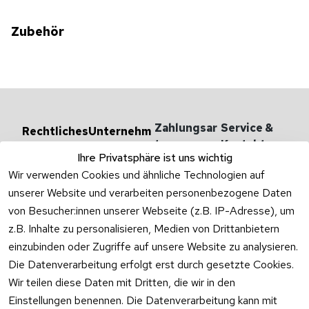
Zubehör
Zahlungsar
Service & 
Rechtliches
Unternehm
en
ten
Kontakt
AGB
Ihre Privatsphäre ist uns wichtig
Versandarten 
Haben Sie
Impressum
Wir verwenden Cookies und ähnliche Technologien auf
& -kosten
Zum Konta
unserer Website und verarbeiten personenbezogene Daten
Datenschutzer
Unternehmen
klärung
von Besucher:innen unserer Webseite (z.B. IP-Adresse), um
Rufen Sie
Ab- und 
z.B. Inhalte zu personalisieren, Medien von Drittanbietern
Widerrufsrecht
oder schr
Überlaufgarnit
einzubinden oder Zugriffe auf unsere Website zu analysieren.
Sie per
uren
Versandpar
WhatsApp
Die Datenverarbeitung erfolgt erst durch gesetzte Cookies.
Vertrag
tner
0175 / 4
Wir teilen diese Daten mit Dritten, die wir in den
widerrufen
·
WhatsA
Einstellungen benennen. Die Datenverarbeitung kann mit