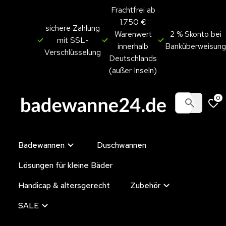
Frachtfrei ab
1.750 €
sichere Zahlung
Warenwert
2 % Skonto bei
mit SSL-
innerhalb
Banküberweisung
Verschlüsselung
Deutschlands
(außer Inseln)
0
Badewannen
Duschwannen
Lösungen für kleine Bäder
Handicap & altersgerecht
Zubehör
SALE