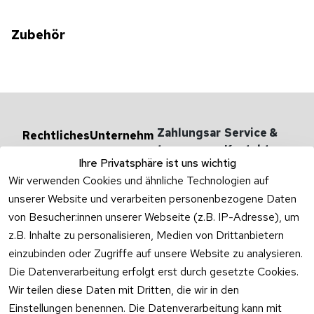
Zubehör
Zahlungsar
Service & 
Rechtliches
Unternehm
en
ten
Kontakt
AGB
Ihre Privatsphäre ist uns wichtig
Versandarten 
Haben Sie
Impressum
Wir verwenden Cookies und ähnliche Technologien auf
& -kosten
Zum Konta
unserer Website und verarbeiten personenbezogene Daten
Datenschutzer
Unternehmen
klärung
von Besucher:innen unserer Webseite (z.B. IP-Adresse), um
Rufen Sie
Ab- und 
z.B. Inhalte zu personalisieren, Medien von Drittanbietern
Widerrufsrecht
oder schr
Überlaufgarnit
einzubinden oder Zugriffe auf unsere Website zu analysieren.
Sie per
uren
Versandpar
WhatsApp
Die Datenverarbeitung erfolgt erst durch gesetzte Cookies.
Vertrag
tner
0175 / 4
Wir teilen diese Daten mit Dritten, die wir in den
widerrufen
·
WhatsA
Einstellungen benennen. Die Datenverarbeitung kann mit