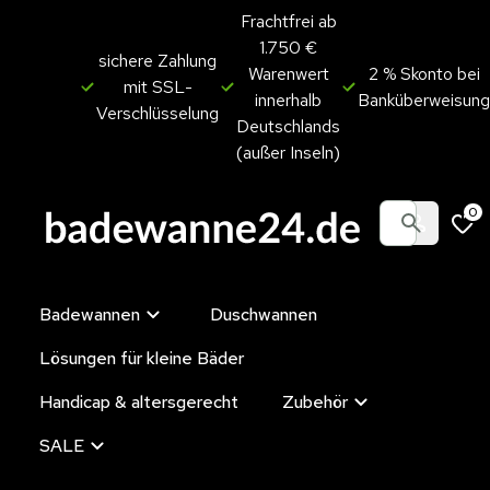
Frachtfrei ab
1.750 €
sichere Zahlung
Warenwert
2 % Skonto bei
mit SSL-
innerhalb
Banküberweisung
Verschlüsselung
Deutschlands
(außer Inseln)
0
Badewannen
Duschwannen
Lösungen für kleine Bäder
Handicap & altersgerecht
Zubehör
SALE