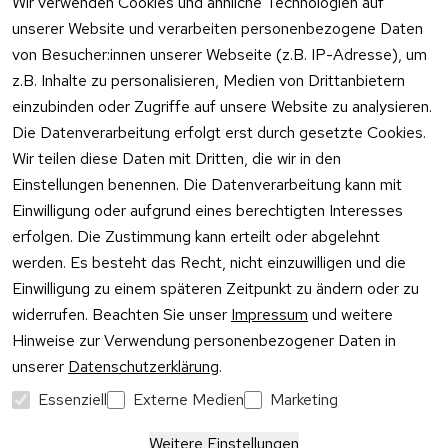
Wir verwenden Cookies und ähnliche Technologien auf
& -kosten
Zum Konta
unserer Website und verarbeiten personenbezogene Daten
Datenschutzer
Unternehmen
klärung
von Besucher:innen unserer Webseite (z.B. IP-Adresse), um
Rufen Sie
Ab- und 
z.B. Inhalte zu personalisieren, Medien von Drittanbietern
Widerrufsrecht
oder schr
Überlaufgarnit
einzubinden oder Zugriffe auf unsere Website zu analysieren.
Sie per
uren
Versandpar
WhatsApp
Die Datenverarbeitung erfolgt erst durch gesetzte Cookies.
Vertrag
tner
0175 / 4
Wir teilen diese Daten mit Dritten, die wir in den
widerrufen
·
WhatsA
Einstellungen benennen. Die Datenverarbeitung kann mit
Einwilligung oder aufgrund eines berechtigten Interesses
Mo –
erfolgen. Die Zustimmung kann erteilt oder abgelehnt
Do:
10:00
werden. Es besteht das Recht, nicht einzuwilligen und die
–
Einwilligung zu einem späteren Zeitpunkt zu ändern oder zu
16:00
widerrufen. Beachten Sie unser
Impressum
und weitere
Uhr
Hinweise zur Verwendung personenbezogener Daten in
Fr:
unserer
Datenschutzerklärung
.
10:00
–
Essenziell
Externe Medien
Marketing
13:00
Uhr
Weitere Einstellungen