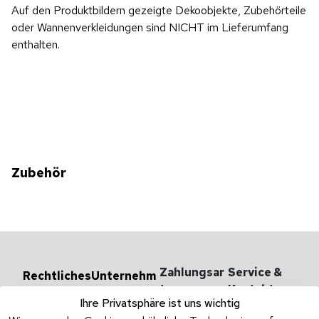
Auf den Produktbildern gezeigte Dekoobjekte, Zubehörteile
oder Wannenverkleidungen sind NICHT im Lieferumfang
enthalten.
Zubehör
Zahlungsar
Service & 
Rechtliches
Unternehm
en
ten
Kontakt
AGB
Ihre Privatsphäre ist uns wichtig
Versandarten 
Haben Sie
Impressum