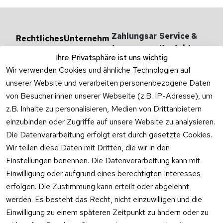
Zahlungsar
Service & 
Rechtliches
Unternehm
en
ten
Kontakt
AGB
Ihre Privatsphäre ist uns wichtig
Versandarten 
Haben Sie
Impressum
Wir verwenden Cookies und ähnliche Technologien auf
& -kosten
Zum Konta
unserer Website und verarbeiten personenbezogene Daten
Datenschutzer
Unternehmen
klärung
von Besucher:innen unserer Webseite (z.B. IP-Adresse), um
Rufen Sie
Ab- und 
z.B. Inhalte zu personalisieren, Medien von Drittanbietern
Widerrufsrecht
oder schr
Überlaufgarnit
einzubinden oder Zugriffe auf unsere Website zu analysieren.
Sie per
uren
Versandpar
WhatsApp
Die Datenverarbeitung erfolgt erst durch gesetzte Cookies.
Vertrag
tner
0175 / 4
Wir teilen diese Daten mit Dritten, die wir in den
widerrufen
·
WhatsA
Einstellungen benennen. Die Datenverarbeitung kann mit
Einwilligung oder aufgrund eines berechtigten Interesses
Mo –
erfolgen. Die Zustimmung kann erteilt oder abgelehnt
Do:
10:00
werden. Es besteht das Recht, nicht einzuwilligen und die
–
Einwilligung zu einem späteren Zeitpunkt zu ändern oder zu
16:00