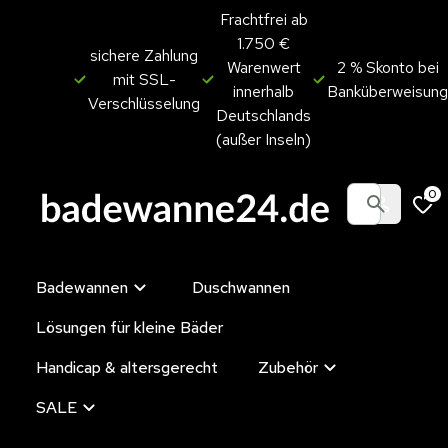
Frachtfrei ab
1.750 €
sichere Zahlung
Warenwert
2 % Skonto bei
mit SSL-
innerhalb
Banküberweisung
Verschlüsselung
Deutschlands
(außer Inseln)
0
Badewannen
Duschwannen
Lösungen für kleine Bäder
Handicap & altersgerecht
Zubehör
SALE