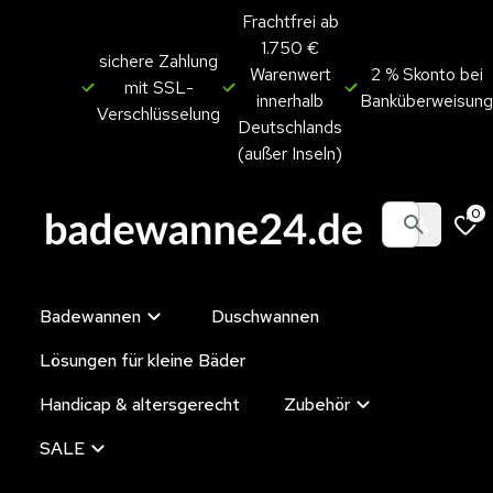
Frachtfrei ab
1.750 €
sichere Zahlung
Warenwert
2 % Skonto bei
mit SSL-
innerhalb
Banküberweisung
Verschlüsselung
Deutschlands
(außer Inseln)
0
Badewannen
Duschwannen
Lösungen für kleine Bäder
Handicap & altersgerecht
Zubehör
SALE