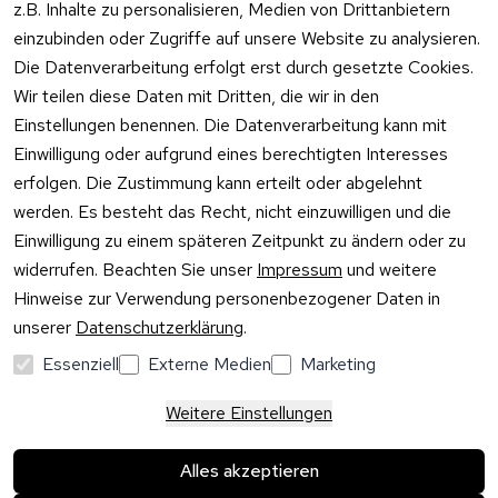
z.B. Inhalte zu personalisieren, Medien von Drittanbietern
Widerrufsrecht
oder schr
Überlaufgarnit
einzubinden oder Zugriffe auf unsere Website zu analysieren.
Sie per
uren
Versandpar
WhatsApp
Die Datenverarbeitung erfolgt erst durch gesetzte Cookies.
Vertrag
tner
0175 / 4
Wir teilen diese Daten mit Dritten, die wir in den
widerrufen
·
WhatsA
Einstellungen benennen. Die Datenverarbeitung kann mit
Einwilligung oder aufgrund eines berechtigten Interesses
Mo –
erfolgen. Die Zustimmung kann erteilt oder abgelehnt
Do:
10:00
werden. Es besteht das Recht, nicht einzuwilligen und die
–
Einwilligung zu einem späteren Zeitpunkt zu ändern oder zu
16:00
widerrufen. Beachten Sie unser
Impressum
und weitere
Uhr
Hinweise zur Verwendung personenbezogener Daten in
Fr:
unserer
Datenschutzerklärung
.
10:00
–
Essenziell
Externe Medien
Marketing
13:00
Uhr
Weitere Einstellungen
Alles akzeptieren