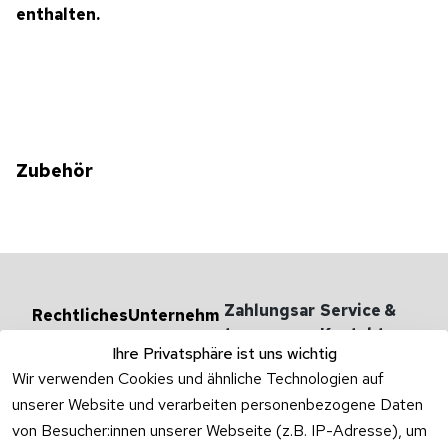
enthalten.
Zubehör
Zahlungsar
Service & 
Rechtliches
Unternehm
en
ten
Kontakt
AGB
Ihre Privatsphäre ist uns wichtig
Versandarten 
Haben Sie
Impressum
Wir verwenden Cookies und ähnliche Technologien auf
& -kosten
Zum Konta
unserer Website und verarbeiten personenbezogene Daten
Datenschutzer
Unternehmen
klärung
von Besucher:innen unserer Webseite (z.B. IP-Adresse), um
Rufen Sie
Ab- und 