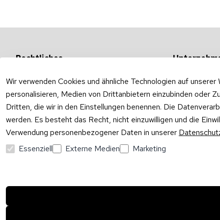
Rechtliches
Unternehm
AGB
Versandarten &
Wir verwenden Cookies und ähnliche Technologien auf unserer 
Impressum
Unternehmen
personalisieren, Medien von Drittanbietern einzubinden oder Zu
Datenschutzerklärung
Ab- und Überla
Dritten, die wir in den Einstellungen benennen. Die Datenverar
Widerrufsrecht
werden. Es besteht das Recht, nicht einzuwilligen und die Einw
Verwendung personenbezogener Daten in unserer
Datenschutz
Vertrag widerrufen
Essenziell
Externe Medien
Marketing