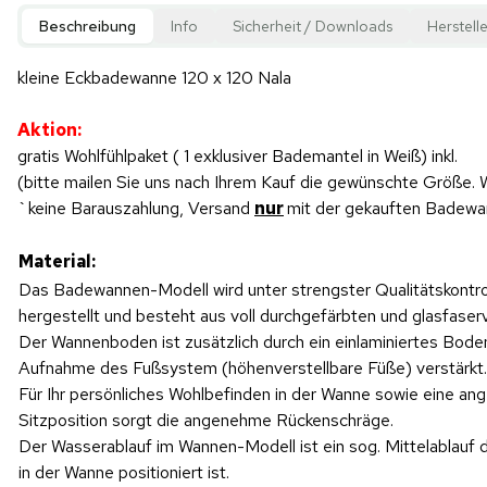
Beschreibung
Info
Sicherheit / Downloads
Herstelle
kleine Eckbadewanne 120 x 120 Nala
Aktion:
gratis Wohlfühlpaket ( 1 exklusiver Bademantel in Weiß) inkl.
(bitte mailen Sie uns nach Ihrem Kauf die gewünschte Größe.
`keine Barauszahlung, Versand
nur
mit der gekauften Badew
Material:
Das Badewannen-Modell wird unter strengster Qualitätskontro
hergestellt und besteht aus voll durchgefärbten und glasfase
Der Wannenboden ist zusätzlich durch ein einlaminiertes Bode
Aufnahme des Fußsystem (höhenverstellbare Füße) verstärkt.
Für Ihr persönliches Wohlbefinden in der Wanne sowie eine a
Sitzposition sorgt die angenehme Rückenschräge.
Der Wasserablauf im Wannen-Modell ist ein sog. Mittelablauf d
in der Wanne positioniert ist.