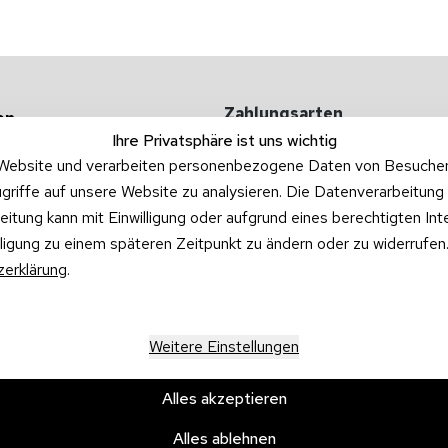
Zahlungsarten
en
Ihre Privatsphäre ist uns wichtig
 -kosten
Website und verarbeiten personenbezogene Daten von Besucher:i
griffe auf unsere Website zu analysieren. Die Datenverarbeitung 
ufgarnituren
beitung kann mit Einwilligung oder aufgrund eines berechtigten In
illigung zu einem späteren Zeitpunkt zu ändern oder zu widerrufe
erklärung
.
Versandpartner
Weitere Einstellungen
Alles akzeptieren
Alles ablehnen