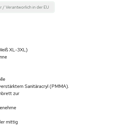
r / Verantworlich in der EU
 Weiß XL-3XL)
anne
lle
rverstärktem Sanitäracryl (PMMA).
nbrett zur
ngenehme
er mittig