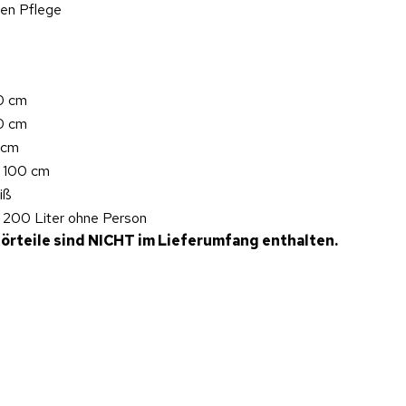
hen Pflege
0 cm
0 cm
 cm
. 100 cm
iß
. 200 Liter ohne Person
örteile sind NICHT im Lieferumfang enthalten.