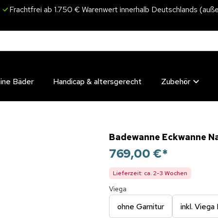
Frachtfrei ab 1.750 € Warenwert innerhalb Deutschlands (auße
eine Bäder
Handicap & altersgerecht
Zubehör
Badewanne Eckwanne Nala
769,00 €
*
Lieferzeit: ca. 2-3 Wochen
Viega
ohne Garnitur
inkl. Viega