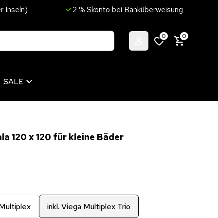
r Inseln)
2 % Skonto bei Banküberweisung
0
0
SALE
 120 x 120 für kleine Bäder
 Multiplex
inkl. Viega Multiplex Trio