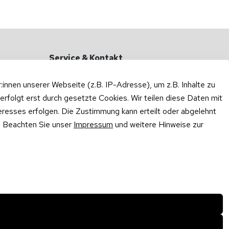
Service & Kontakt
Haben Sie Fragen?
nnen unserer Webseite (z.B. IP-Adresse), um z.B. Inhalte zu
Zum Kontaktformular
erfolgt erst durch gesetzte Cookies. Wir teilen diese Daten mit
teresses erfolgen. Die Zustimmung kann erteilt oder abgelehnt
Rufen Sie uns an oder schreiben Sie
per WhatsApp:
n. Beachten Sie unser
Impressum
und weitere Hinweise zur
0175 / 414 3048
·
WhatsApp
Mo – Do: 10:00 – 16:00 Uhr
Fr: 10:00 – 13:00 Uhr